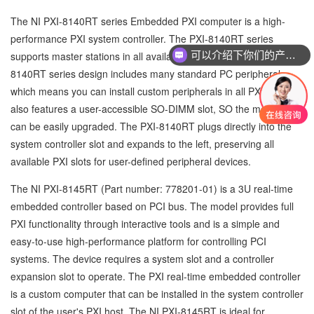
The NI PXI-8140RT series Embedded PXI computer is a high-
performance PXI system controller. The PXI-8140RT series
可以介绍下你们的产品么
supports master stations in all available PXI slots. The PXI-
你们是怎么收费的呢
8140RT series design includes many standard PC peripherals,
which means you can install custom peripherals in all PXI slots. It
also features a user-accessible SO-DIMM slot, SO the memory
can be easily upgraded. The PXI-8140RT plugs directly into the
system controller slot and expands to the left, preserving all
available PXI slots for user-defined peripheral devices.
The NI PXI-8145RT (Part number: 778201-01) is a 3U real-time
embedded controller based on PCI bus. The model provides full
PXI functionality through interactive tools and is a simple and
easy-to-use high-performance platform for controlling PCI
systems. The device requires a system slot and a controller
expansion slot to operate. The PXI real-time embedded controller
is a custom computer that can be installed in the system controller
slot of the user's PXI host. The NI PXI-8145RT is ideal for