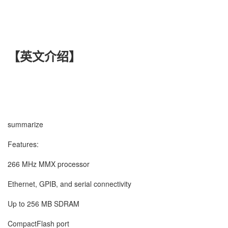
【
英文介绍
】
summarize
Features:
266 MHz MMX processor
Ethernet, GPIB, and serial connectivity
Up to 256 MB SDRAM
CompactFlash port