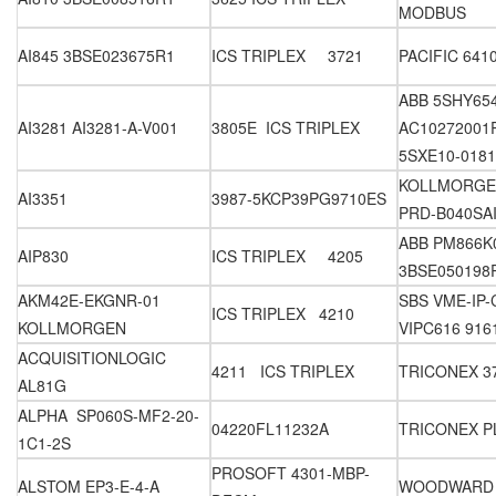
MODBUS
AI845 3BSE023675R1
ICS TRIPLEX 3721
PACIFIC 641
ABB 5SHY65
AI3281 AI3281-A-V001
3805E ICS TRIPLEX
AC10272001
5SXE10-0181
KOLLMORGE
AI3351
3987-5KCP39PG9710ES
PRD-B040SAI
ABB PM866K
AIP830
ICS TRIPLEX 4205
3BSE050198
AKM42E-EKGNR-01
SBS VME-IP-C
ICS TRIPLEX 4210
KOLLMORGEN
VIPC616 916
ACQUISITIONLOGIC
4211 ICS TRIPLEX
TRICONEX 3
AL81G
ALPHA SP060S-MF2-20-
04220FL11232A
TRICONEX P
1C1-2S
PROSOFT 4301-MBP-
ALSTOM EP3-E-4-A
WOODWARD 