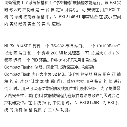
设备需要 1 个系统插槽和 1 个控制器扩展插槽才能运行。该 PXI 实
时 嵌入式 控制器 是 一 台 自 定义 计算机， 可 安装在 用户 PXI 主
机 的 系统 控制器 插槽 中。NI PXI-8145RT 非常适合 在 狭小 空间
内 实现 经济 实惠 的 实 时 应用。
NI PXI 8145RT 具有 一个 RS-232 串行 端口、 一个 10/100BaseT
以太 网 端口 和 一个 奔腾 266 MHz 处理器， 可 以 最大 6 kHz 的
频率 运行 一个 PID 环路。PXI-8145RT采用非易失性
CompactFlash存储器，因此可以确保高冲击和振动。
CompactFlash 内存大小为 32 MB。该 PXI 控制器 具有 用户 可 编
程 的 定 时 器/ 计数 器 或 看门狗， 能够 根据 用户 指定 的 值 进行
倒计 时。用户可以通过背板触发线复位看门狗控制器。为了提供最
大的安全性，看门狗计数器被编程为在软件崩溃导致达到零时启动
控制器复位。在 系统 插 孔 中使用 时， NI PXI 8145RT 为 PXI 系
统 的 所有 插 槽 提供 了 主 / 从 功能。