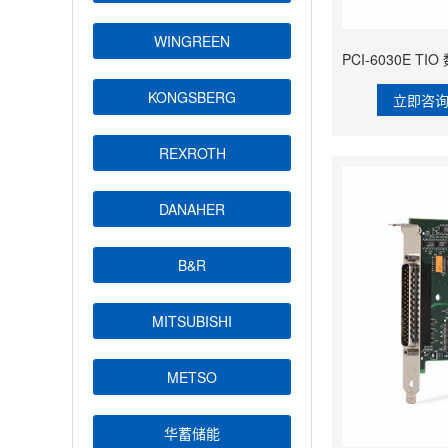
WINGREEN
KONGSBERG
立即咨
REXROTH
DANAHER
B&R
MITSUBISHI
METSO
华蓄储能