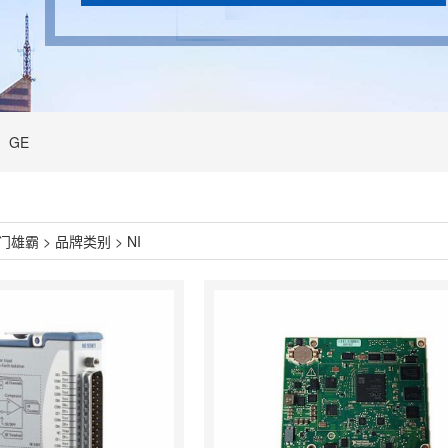
GE
门雄霸
>
品牌类别
>
NI