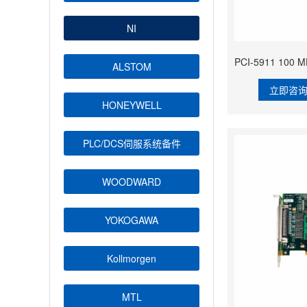
NI
ALSTOM
立即咨
HONEYWELL
PLC/DCS伺服系统备件
WOODWARD
YOKOGAWA
Kollmorgen
MTL