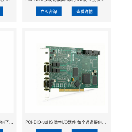
立即咨询
查看详情
PCI‑6110 同步采样多功能DAQ设备 提供了模拟I/O、数字I/O、两个24位计数器
PCI-DIO-32HS 数字I/O器件 每个通道提供可选的数据路径宽度