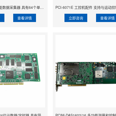
PCI-6033E 多功能数据采集器 具有64个单端和32个差分模拟输入通道
询
查看详情
立即咨询
查看详情
PCI-6052E 两个24位计数器/定时器 具有简单的计算机化激活能力