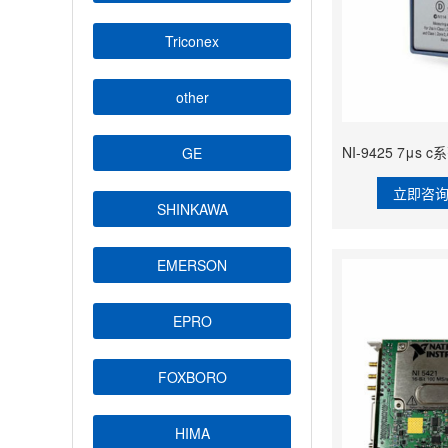
Triconex
other
GE
立即咨
SHINKAWA
EMERSON
EPRO
FOXBORO
HIMA