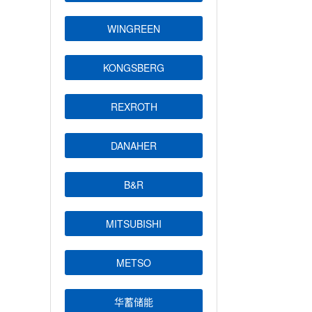
WINGREEN
KONGSBERG
REXROTH
DANAHER
B&R
MITSUBISHI
METSO
华蓄储能