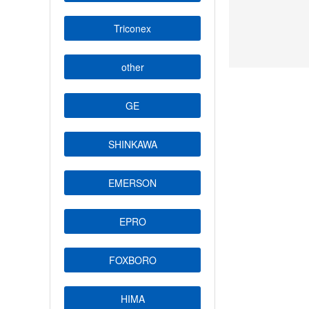
Triconex
other
GE
SHINKAWA
EMERSON
EPRO
FOXBORO
HIMA