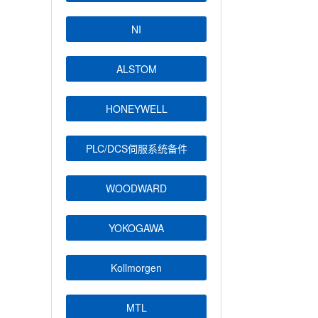
NI
ALSTOM
HONEYWELL
PLC/DCS伺服系统备件
WOODWARD
YOKOGAWA
Kollmorgen
MTL