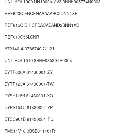
UNITROL1000 UN1000a-ZV3 3BHE005774R0003
REF620C FNCFNAAAAABC2DNN1XF
REF615C D HCFDACADAND2BNN1XD
REF610C55LCNR
P72140-4-0788740 CTI21
UNITROL1010 3BHE035301R0004
DYTP600A 61430001-ZY
DYTP123A 61430001-TW
DYSF118B 61430001-XG
DYPS154C 61430001-YP
DTCC901B 61430001-FU
PM511V16 3BSE011181R1